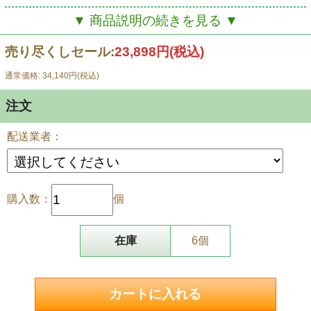
出荷と精米：出荷当日に精米します。12時までご注文頂
▼ 商品説明の続きを見る ▼
ければ即日出荷します。（※日曜日を除く）
売り尽くしセール:
23,898円(税込)
（※8の日のご注文は3日以内の発送と
通常価格: 34,140円(税込)
させて頂きます。）
注文
《子供がいま食べるモノが、その後の人生に大きな影響
配送業者：
を与えます。》
言うまでもなく、子供は美味しいモノが大好き。お子様
の好きな食べ物が、白いご飯！なんて、ちょっと良くな
購入数：
個
いですか？
米どころ新潟を代表するお米「コシヒカリ」。
在庫
6個
こしひかりの名前の由来は「越の国に光り輝く稲」の期
待と願いからです。
おいしさの特徴は、炊いたご飯が白くて艶があること。