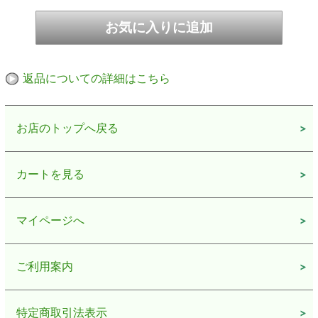
食べたときのもっちりとした粘りと甘み、香りが良く旨
みも強いのが魅力です。
料理では、あっさりとした和食との相性は抜群。お米自
体のおいしさを味わうなら、お漬物などご飯のお供がお
返品についての詳細はこちら
すすめです。
新潟県のお米農家との協力で、本場「新潟県産コシヒカ
お店のトップへ戻る
リ」を水菜土農園でお届けいたします！
この商品は以下の重量もございます。
カートを見る
5kg
10kg
15kg
20kg
25kg
30kg
マイページへ
お米を購入した方で、ご希望の場合は無料で熨斗（の
ご利用案内
し）をおつけします。（「通信欄」にてお知らせ下さ
い。）
熨斗（のし）についての説明はこちら。
お米を購入した方で、ご希望の場合は無料で生ぬか500g
特定商取引法表示