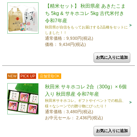
【精米セット】 秋田県産 あきたこま
ち 5kg & サキホコレ 5kg 古代米付き
令和7年産
秋田県が自信をもってお届けする2品種をセットに
しました！！
通常価格：9,930円(税込)
価格： 9,434円(税込)
NEW
PICK UP
店舗受取OK
秋田米 サキホコレ 2合（300g）× 6個
入り 秋田県産 令和7年産
秋田米サキホコレ。ギフトやイベントでの粗品、
様々なシーンでの贈り物にぴったり！
通常価格：3,480円(税込)
お中元セール： 2,436円(税込)