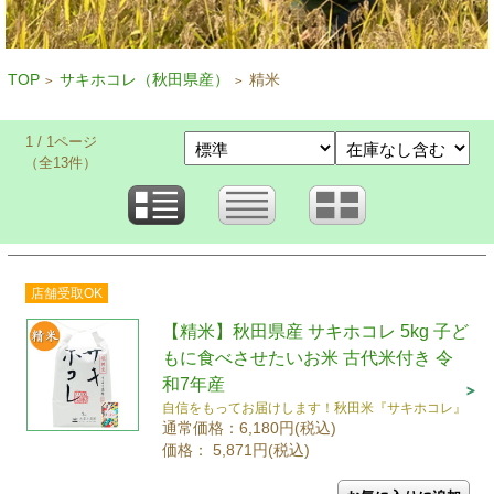
TOP
サキホコレ（秋田県産）
精米
>
>
1 / 1ページ
（全13件）
店舗受取OK
【精米】秋田県産 サキホコレ 5kg 子ど
もに食べさせたいお米 古代米付き 令
和7年産
自信をもってお届けします！秋田米『サキホコレ』
通常価格：6,180円(税込)
価格： 5,871円(税込)