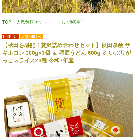
TOP
人気銘柄セット （ご贈答用）
>
PICK UP
店舗受取OK
【秋田を堪能！贅沢詰め合わせセット】秋田県産 サ
キホコレ 300g×3個 ＆ 稲庭うどん 600g ＆ いぶりが
っこスライス×3種 令和7年産