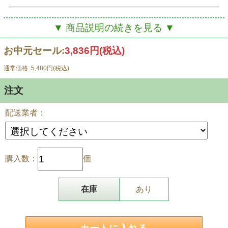
品種：稲庭うどん
▼ 商品説明の続きを見る ▼
内容量：600g
お中元セール:
3,836円(税込)
品種：いぶりがっこ
通常価格: 5,480円(税込)
内容量：桜食品 秋田県協和「いぶりがっこ（天日塩使
用）140g」、まこと農産 秋田市雄和 「いぶりビール
注文
漬け」100g、高関上郷農場 秋田県大仙市「金のいぶり
がっこ」140g
配送業者：
サキホコレはキューブ型の真空パックの個包装で、開封
購入数：
個
するまで鮮度をキープ。
在庫
あり
秋田県を代表する名産品の「稲庭うどん」。
手延べ製法による秋田県南部発祥の干しうどんは平らな
細麺で絹のような滑らかな口当たり、しっかりとしたコ
シと喉越しのよさが特徴です。乾麺のため長期の保存も