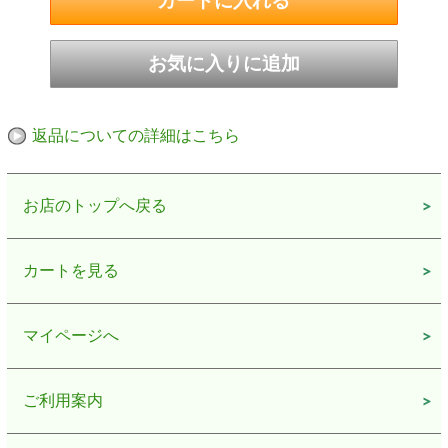
可能です。
「いぶりがっこ」につきましては、風味、薫煙の香り、
パリパリ食感といった「いぶりがっこ」の３要素に大き
く影響します。お米農家である水菜土農園では、ご飯の
返品についての詳細はこちら
お供に合う「いぶりがっこ」を探し県内を隈なく食べ歩
きました。実際に食した数十種類の中から特徴のある３
品を厳選いたしました。是非一度食べ比べて下さい。
お店のトップへ戻る
秋田の魅力をぎゅっと詰め合わせたセットとなっており
ます。
カートを見る
大切な方へのお祝い、イベントの粗品、お中元、お歳暮
などのご贈答にぴったりの商品となっております。
もちろん、ご自宅用にもおススメです！
マイページへ
※サキホコレは精米（白米）のみでの発送となります。
ご利用案内